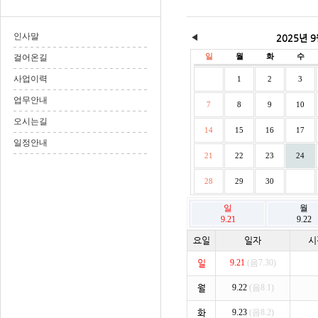
인사말
◀
2025년 
일
월
화
수
걸어온길
사업이력
1
2
3
업무안내
7
8
9
10
오시는길
14
15
16
17
일정안내
21
22
23
24
28
29
30
일
월
9.21
9.22
요일
일자
시
일
9.21
(음7.30)
월
9.22
(음8.1)
화
9.23
(음8.2)