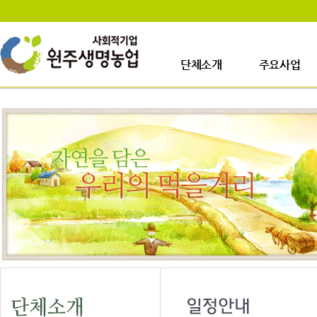
단체소개
주요사업
인사말
사업장소개
걸어온길
생산시설소개
사업이력
주요사업내용
업무안내
오시는길
일정안내