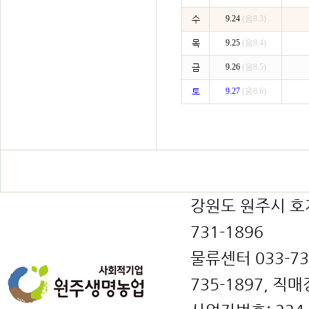
수
9.24
(음8.3)
목
9.25
(음8.4)
금
9.26
(음8.5)
토
9.27
(음8.6)
강원도 원주시 호저면
731-1896
물류센터 033-731
735-1897, 직매