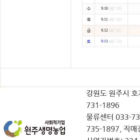
수
9.10
(음7.19)
목
9.11
(음7.20)
금
9.12
(음7.21)
토
9.13
(음7.22)
강원도 원주시 호저면
731-1896
물류센터 033-731
735-1897, 직매