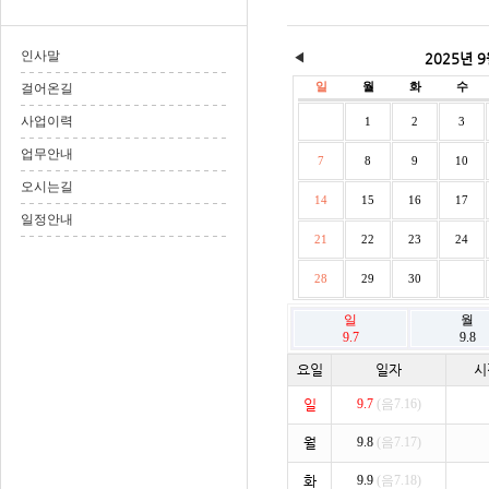
인사말
◀
2025년 
일
월
화
수
걸어온길
사업이력
1
2
3
업무안내
7
8
9
10
오시는길
14
15
16
17
일정안내
21
22
23
24
28
29
30
일
월
9.7
9.8
요일
일자
시
일
9.7
(음7.16)
월
9.8
(음7.17)
화
9.9
(음7.18)