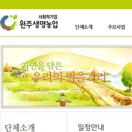
단체소개
주요사업
인사말
사업장소개
걸어온길
생산시설소개
사업이력
주요사업내용
업무안내
오시는길
일정안내