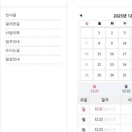
인사말
◀
2025년 1
일
월
화
수
걸어온길
사업이력
1
2
3
업무안내
7
8
9
10
오시는길
14
15
16
17
일정안내
21
22
23
24
28
29
30
31
일
월
12.21
12.22
요일
일자
시
일
12.21
(음11.2)
월
12.22
(음11.3)
화
12.23
(음11.4)