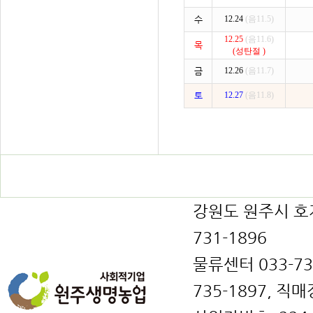
수
12.24
(음11.5)
12.25
(음11.6)
목
(성탄절 )
금
12.26
(음11.7)
토
12.27
(음11.8)
강원도 원주시 호저면
731-1896
물류센터 033-731
735-1897, 직매