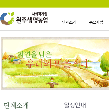
단체소개
주요사업
인사말
사업장소개
걸어온길
생산시설소개
사업이력
주요사업내용
업무안내
오시는길
일정안내