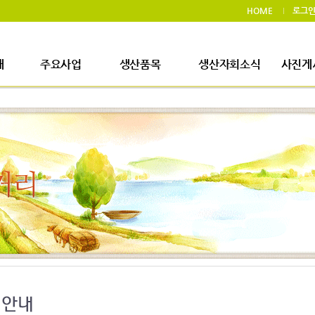
HOME
로그
개
주요사업
생산품목
생산자회소식
사진게
사업장소개
생산품목
생산자회소식
사진
생산시설소개
주요사업내용