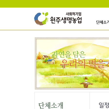
단체소
인사말
걸어온길
사업이력
업무안내
오시는길
일정안내