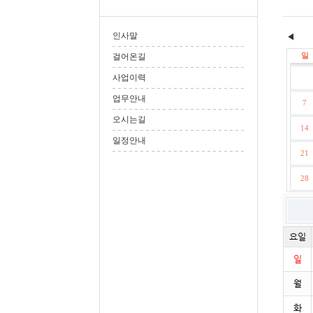
인사말
◀
일
걸어온길
사업이력
업무안내
7
오시는길
14
일정안내
21
28
요일
일
월
화