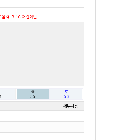
/ 음력: 3.16 어린이날
목
금
토
4
5.5
5.6
세부사항