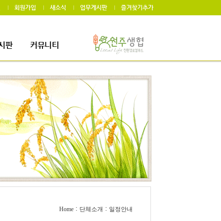
인
회원가입
새소식
업무게시판
즐겨찾기추가
시판
커뮤니티
게시판
자료실
:
:
Home
단체소개
일정안내