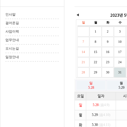
인사말
◀
2023년 
일
월
화
수
걸어온길
사업이력
1
2
3
업무안내
7
8
9
10
오시는길
14
15
16
17
일정안내
21
22
23
24
28
29
30
31
일
월
5.28
5.29
요일
일자
시
일
5.28
(음4.9)
월
5.29
(음4.10)
화
5.30
(음4.11)