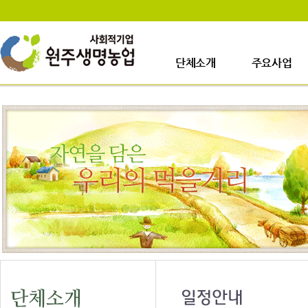
단체소개
주요사업
인사말
사업장소개
걸어온길
생산시설소개
사업이력
주요사업내용
업무안내
오시는길
일정안내