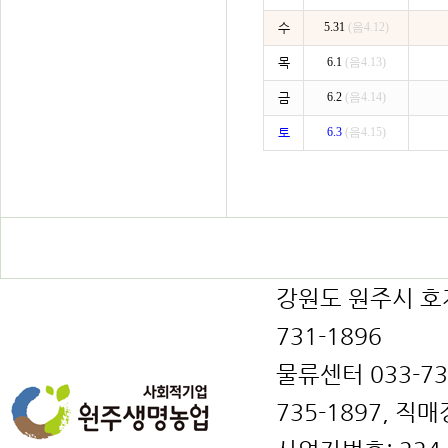
수
5.31
(음4.12)
목
6.1
(음4.13)
금
6.2
(음4.14)
토
6.3
(음4.15)
강원도 원주시 호저면
731-1896
물류센터 033-731
735-1897, 직매