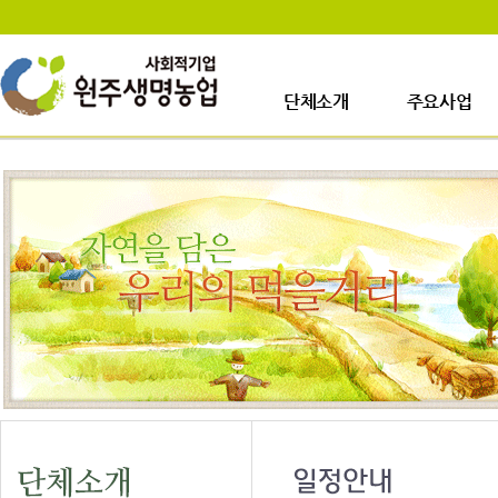
단체소개
주요사업
인사말
사업장소개
걸어온길
생산시설소개
사업이력
주요사업내용
업무안내
오시는길
일정안내