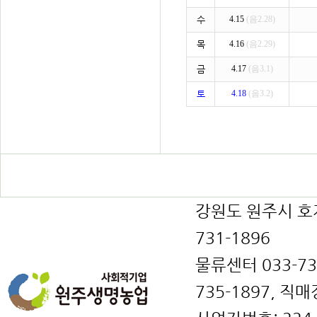
수
4.15
(음2.28)
목
4.16
(음2.29)
금
4.17
(음3.1)
토
4.18
(음3.2)
강원도 원주시 호저면
731-1896
물류센터 033-731
735-1897, 직매