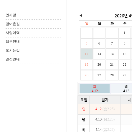
인사말
◀
2026년 
일
월
화
수
걸어온길
사업이력
1
업무안내
5
6
7
8
오시는길
12
13
14
15
일정안내
19
20
21
22
26
27
28
29
일
월
4.12
4.13
요일
일자
시
일
4.12
(음2.25)
월
4.13
(음2.26)
화
4.14
(음2.27)