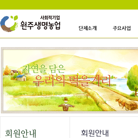
단체소개
주요사업
인사말
사업장소개
걸어온길
생산시설소개
사업이력
주요사업내용
업무안내
오시는길
일정안내