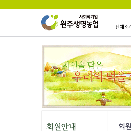
단체소
인사말
걸어온길
사업이력
업무안내
오시는길
일정안내