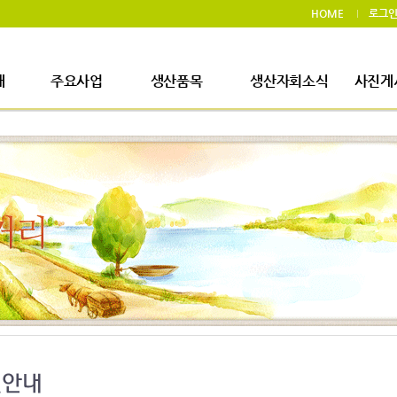
HOME
로그
개
주요사업
생산품목
생산자회소식
사진게
사업장소개
생산품목
생산자회소식
사진
생산시설소개
주요사업내용