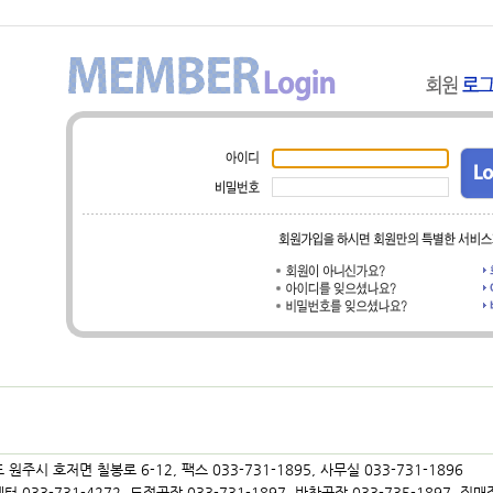
 원주시 호저면 칠봉로 6-12, 팩스 033-731-1895, 사무실 033-731-1896
 033-731-4272, 도정공장 033-731-1897, 반찬공장 033-735-1897, 직매장