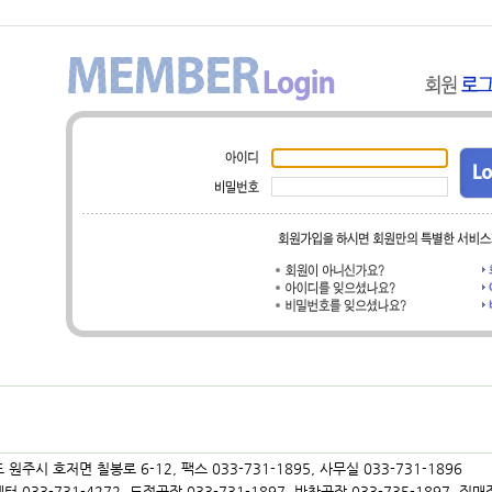
 원주시 호저면 칠봉로 6-12, 팩스 033-731-1895, 사무실 033-731-1896
 033-731-4272, 도정공장 033-731-1897, 반찬공장 033-735-1897, 직매장