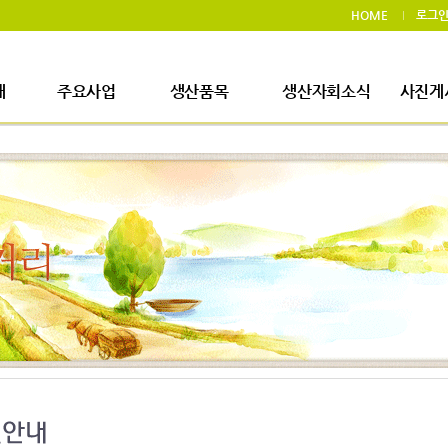
HOME
로그
개
주요사업
생산품목
생산자회소식
사진게
사업장소개
생산품목
생산자회소식
사진
생산시설소개
주요사업내용