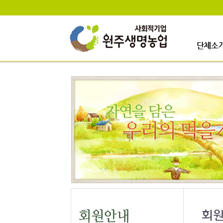
단체소
인사말
걸어온길
사업이력
업무안내
오시는길
일정안내