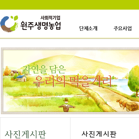
단체소개
주요사업
인사말
사업장소개
걸어온길
생산시설소개
사업이력
주요사업내용
업무안내
오시는길
일정안내