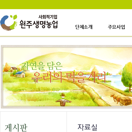
단체소개
주요사업
인사말
사업장소개
걸어온길
생산시설소개
사업이력
주요사업내용
업무안내
오시는길
일정안내